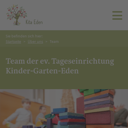
Sie befinden sich hier:
Startseite
>
Über uns
>
Team
Gruppenformen & Betreuungsumfang
Unser Konzept
Team
Infoportal
Öffnungs- & Schließzeiten
Glaube & Kita
Termine
Karriereportal
Team der ev. Tageseinrichtung
Kinder-Garten-Eden
Verpflegung
Räumlichkeiten
Newsportal
Anmeldung
Kita-Leben