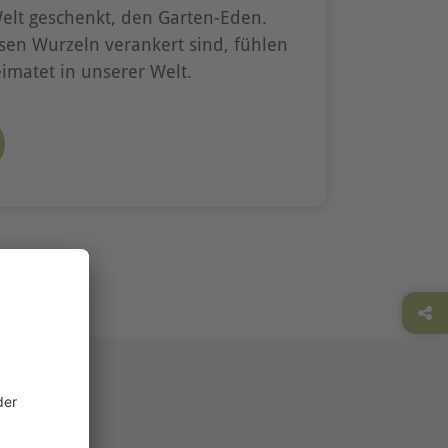
elt geschenkt, den Garten-Eden.
iösen Wurzeln verankert sind, fühlen
imatet in unserer Welt.