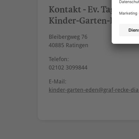
Kontakt - Ev. Tagesein
Kinder-Garten-Eden
Bleibergweg 76
40885 Ratingen
Telefon:
02102 3099844
E-Mail:
kinder-garten-eden@graf-recke-dia