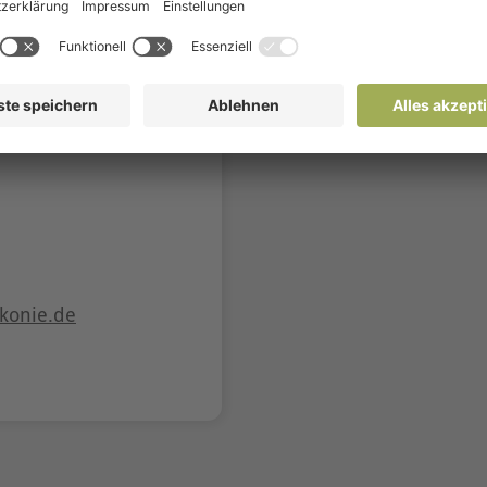
richtung
konie.de