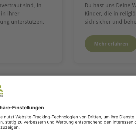
vertraut sind, in
Du hast uns Deine W
in ihrer
Kinder, die in relig
tung unterstützen.
sich sicher und behe
Mehr erfahren